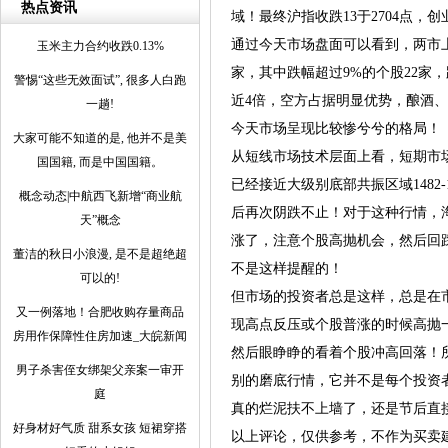
热点资讯
域！最终沪指收跌13于2704点，
通过今天市场盘面可以看到，两市上涨
玉米主力合约收跌0.13%
家，其中跌幅超过9%的个股22家
警惕“这些无效面试”, 很多人白跑
近4倍，空方占据明显优势，酿酒
一趟!
今天市场呈现比较惨兮兮的格局！
大家可能不知道的是, 他并不是美
从短线市场技术层面上看，短期市场
国国籍, 而是中国国籍。
已经接近大级别底部共振区域1482
概念动态|中航西飞新增“商业航
后再次阴跌不止！对于这种行情，
天”概念
涨了，注意个股高抛机会，然后回踩
董洁的秋日小浪漫, 是不是超绝超
不是这样提醒的！
可以的!
但市场的投资者总是这样，总是在
又一例落地！合肥收购存量商品
现高点反压或个股普涨的时候高抛
房用作保障性住房加速_大皖新闻
然后眼睁睁的看着个股冲高回落！
男子杀害侄女绑架父亲案一审开
别的磨底行情，它并不是每个投资
庭
真的烂泥扶不上墙了，还是节后直
好身材好气质 甜系女孩 短裙穿搭
以上评论，仅供参考，不作为买卖